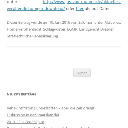
unter
http://www.jus-von-raumer.de/aktuelles-
veröffentlichungen-download/
oder
hier
als pdf-Datei.
Dieser Beitrag wurde am
10. Juni 2016
von
Salomon
unter
Aktuelles
,
Home
veröffentlicht. Schlagwörter:
EGMR
,
Landgericht Dresden
,
Strafrechtliche Rehabilitierung
.
Suchen
nach:
NEUESTE BEITRÄGE
Reha-Entfristung unbestritten – aber die Zeit drängt
Diskussion in der Staatskanzlei
2019 – Ein Gedenkjahr