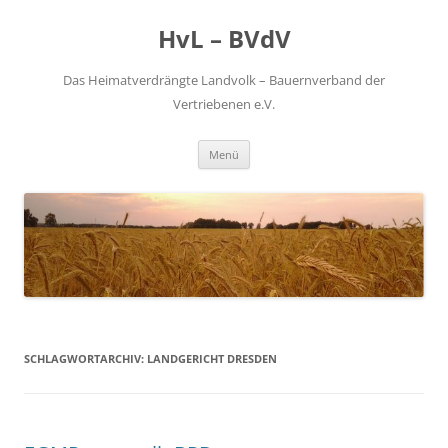
Zum
Inhalt
HvL – BVdV
springen
Das Heimatverdrängte Landvolk – Bauernverband der
Vertriebenen e.V.
Menü
SCHLAGWORTARCHIV:
LANDGERICHT DRESDEN