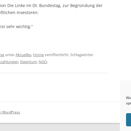
ktion Die Linke im Dt. Bundestag, zur Begründung der
tlichen Investoren:
t sehr wichtig.“
esg
unter
Aktuelles
,
Home
veröffentlicht. Schlagwörter:
tzahlungen
,
Eigentum
,
NGO
.
Wi
op
on WordPress