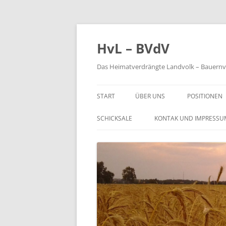
Zum
Inhalt
springen
HvL – BVdV
Das Heimatverdrängte Landvolk – Bauernve
START
ÜBER UNS
POSITIONEN
WILKOMMEN
DES HVL
SCHICKSALE
KONTAK UND IMPRESSU
FLYER & INFOMATERIAL
AUS POLITI
JAHRESHAUPTVERSAMMLUNG
VORSTAND