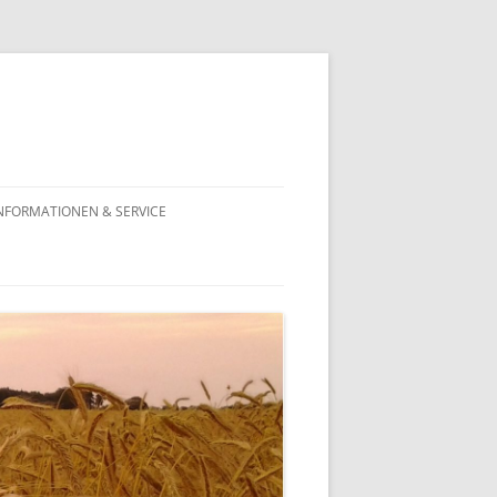
NFORMATIONEN & SERVICE
VERTREIBUNGSREHABILITIERUNG
ANTRAG AUF
VERTREIBUNGSREHABILITIERUNG
RECHTSANWALT STEFAN VON
RAUMER:
VERTREIBUNGSREHABILITIERUNG
REHABILITIERUNGSBEHÖRDEN