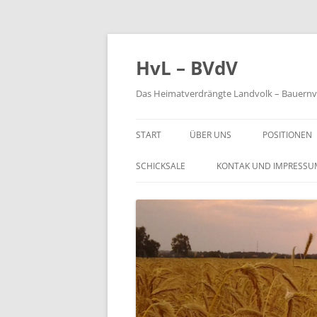
Zum
Inhalt
springen
HvL – BVdV
Das Heimatverdrängte Landvolk – Bauernve
START
ÜBER UNS
POSITIONEN
WILKOMMEN
DES HVL
SCHICKSALE
KONTAK UND IMPRESSU
FLYER & INFOMATERIAL
AUS POLITI
JAHRESHAUPTVERSAMMLUNG
VORSTAND