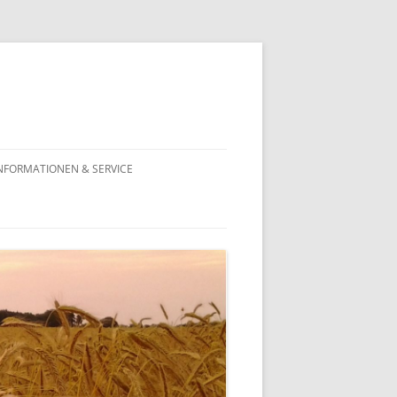
NFORMATIONEN & SERVICE
VERTREIBUNGSREHABILITIERUNG
ANTRAG AUF
VERTREIBUNGSREHABILITIERUNG
RECHTSANWALT STEFAN VON
RAUMER:
VERTREIBUNGSREHABILITIERUNG
REHABILITIERUNGSBEHÖRDEN