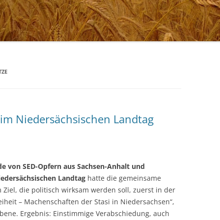
JOURNALIST
CHRISTIAN WULFF,
BUNDESPRÄSIDENT A.D.
TZE
im Niedersächsischen Landtag
e von SED-Opfern aus Sachsen-Anhalt und
iedersächsischen Landtag
hatte die gemeinsame
 Ziel, die politisch wirksam werden soll, zuerst in der
iheit – Machenschaften der Stasi in Niedersachsen“,
bene. Ergebnis: Einstimmige Verabschiedung, auch