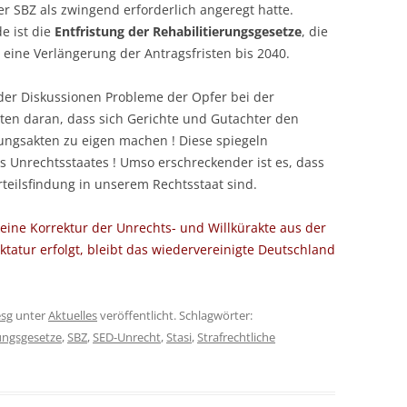
 SBZ als zwingend erforderlich angeregt hatte.
e ist die
Entfristung der Rehabilitierungsgesetze
, die
 eine Verlängerung der Antragsfristen bis 2040.
er Diskussionen Probleme der Opfer bei der
elten daran, dass sich Gerichte und Gutachter den
ungsakten zu eigen machen ! Diese spiegeln
es Unrechtsstaates ! Umso erschreckender ist es, dass
teilsfindung in unserem Rechtsstaat sind.
keine Korrektur der Unrechts- und Willkürakte aus der
tatur erfolgt, bleibt das wiedervereinigte Deutschland
esg
unter
Aktuelles
veröffentlicht. Schlagwörter:
rungsgesetze
,
SBZ
,
SED-Unrecht
,
Stasi
,
Strafrechtliche